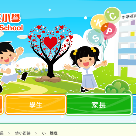
家長
學生
長
>
幼小銜接
>
小一適應