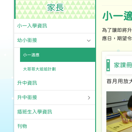
家長
小一
小一入學資訊
為了讓即將升
應日，期望令
幼小銜接
小一適應
家課
大哥哥大姐姐計劃
首月用放
升中資訊
升中銜接
插班生入學資訊
刊物