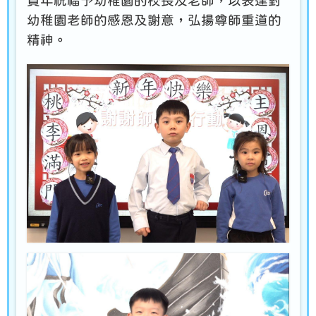
賀年祝福予幼稚園的校長及老師，以表達對
幼稚園老師的感恩及謝意，弘揚尊師重道的
精神。