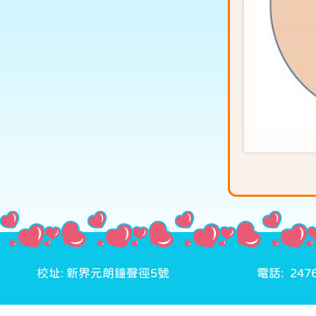
校址: 新界元朗鐘聲徑5號
電話: 2476