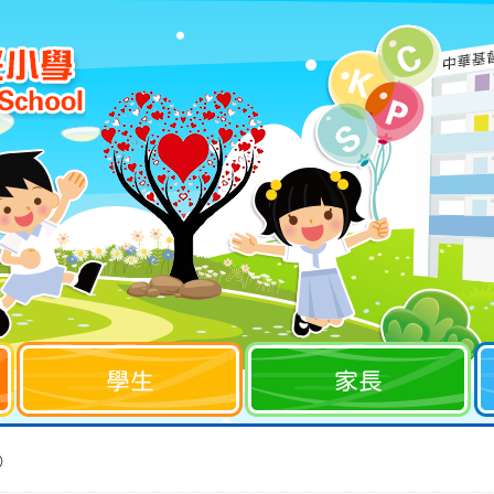
學生
家長
）