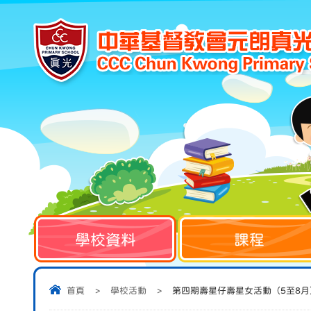
學校資料
課程
首頁
>
學校活動
>
第四期壽星仔壽星女活動（5至8月