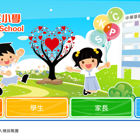
學生
家長
人機挑戰賽