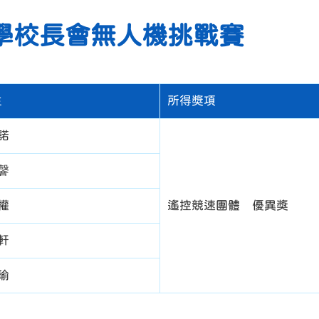
學校長會無人機挑戰賽
生
所得獎項
諾
韾
權
遙控競速團體 優異獎
旻軒
瑜