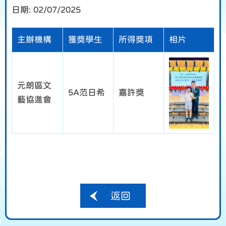
日期:
02/07/2025
主辦機構
獲獎學生
所得獎項
相片
元朗區文
5A范日希
嘉許獎
藝協進會
返回