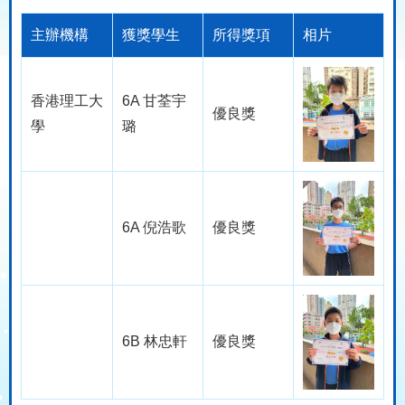
主辦機構
獲獎學生
所得獎項
相片
香港理工大
6A 甘荃宇
優良獎
學
璐
6A 倪浩歌
優良獎
6B 林忠軒
優良獎