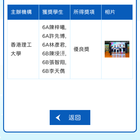
主辦機構
獲獎學生
所得獎項
相片
6A陳梓曦,
6A許先博,
香港理工
6A林彥君,
優良獎
大學
6B陳墁汧,
6B張智翔,
6B李天儁
返回