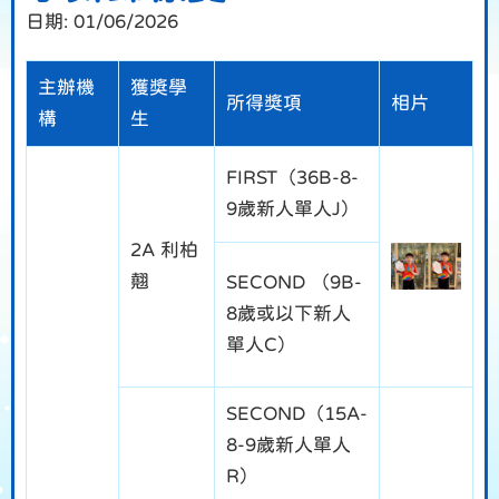
日期:
01/06/2026
主辦機
獲獎學
所得獎項
相片
構
生
FIRST（36B-8-
9歲新人單人J）
2A 利柏
翹
SECOND （9B-
8歲或以下新人
單人C）
SECOND（15A-
8-9歲新人單人
R）