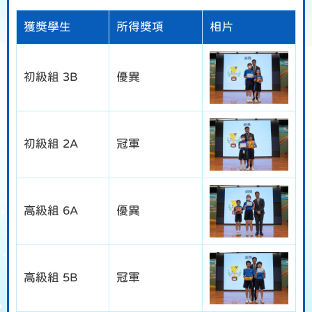
獲獎學生
所得獎項
相片
初級組 3B
優異
初級組 2A
冠軍
高級組 6A
優異
高級組 5B
冠軍