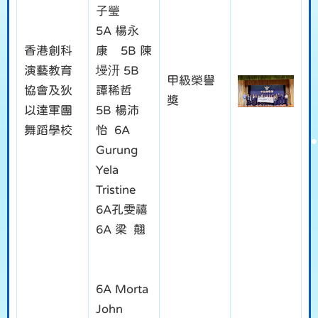
子瑩
5A 楊永
香港創科
康 5B 陳
演藝教育
墁汧 5B
甲級榮譽
協會及狄
譚稀哲
獎
以達軍團
5B 楊沛
舞蹈學校
怡 6A
Gurung
Yela
Tristine
6A孔雯禧
6A 梁 翹
6A Morta
John