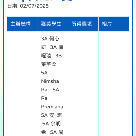
日期:
02/07/2025
主辦機構
獲獎學生
所得獎項
相片
3A 何心
妍 3A 盧
曜瑧 3B
葉芊柔
5A
Nimsha
Rai 5A
Rai
Premiana
5A 安 琪
5A 余明
希 5A 周