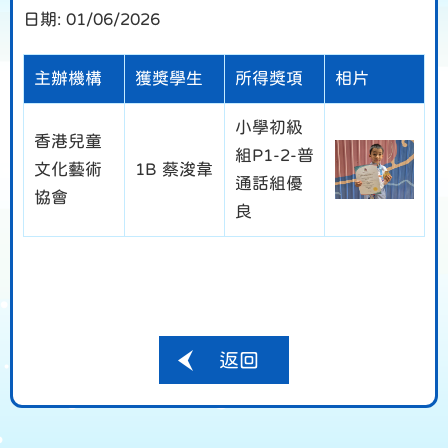
日期:
01/06/2026
主辦機構
獲獎學生
所得獎項
相片
小學初級
香港兒童
組P1-2-普
文化藝術
1B 蔡浚韋
通話組優
協會
良
返回