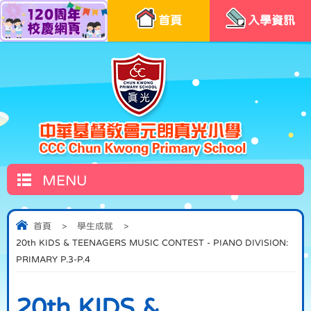
首頁
入學資訊
MENU
首頁
>
學生成就
>
20th KIDS & TEENAGERS MUSIC CONTEST - PIANO DIVISION:
PRIMARY P.3-P.4
20th KIDS &