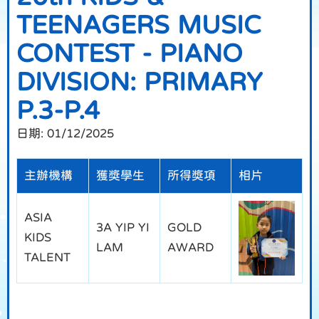
TEENAGERS MUSIC
CONTEST - PIANO
DIVISION: PRIMARY
P.3-P.4
日期:
01/12/2025
主辦機構
獲獎學生
所得獎項
相片
ASIA
3A YIP YI
GOLD
KIDS
LAM
AWARD
TALENT