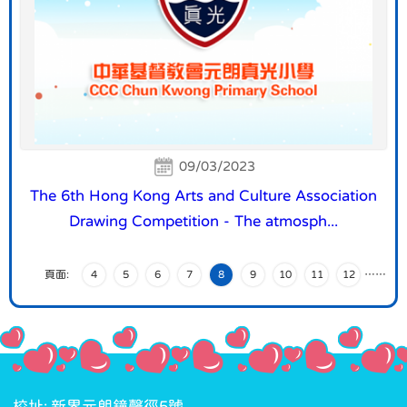
09/03/2023
The 6th Hong Kong Arts and Culture Association
Drawing Competition - The atmosph...
頁面:
4
5
6
7
8
9
10
11
12
…
…
校址: 新界元朗鐘聲徑5號