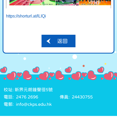
https://shorturl.at/lLIQi
返回
校址: 新界元朗鐘聲徑5號
電話: 2476 2696
傳真: 24430755
電郵: info@ckps.edu.hk