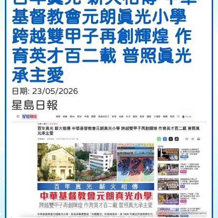
基督教會元朗真光小學
跨越雙甲子再創輝煌 作
育英才百二載 普照真光
承主愛
日期:
23/05/2026
星島日報