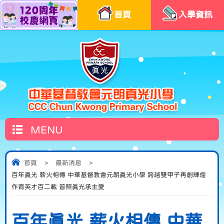
首頁
入學資訊
MENU
首頁
>
最新消息
>
百年真光 薪火相傳 中華基督教會元朗真光小學 跨越雙甲子再創輝煌
作育英才百二載 普照真光承主愛
百年真光 薪火相傳 中華