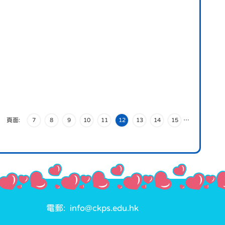
頁面:
7
8
9
10
11
12
13
14
15
…
電郵: info@ckps.edu.hk