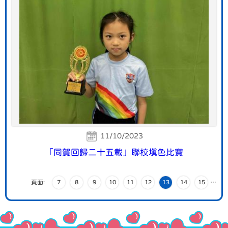
11/10/2023
「同賀回歸二十五載」聯校填色比賽
頁面:
7
8
9
10
11
12
13
14
15
…