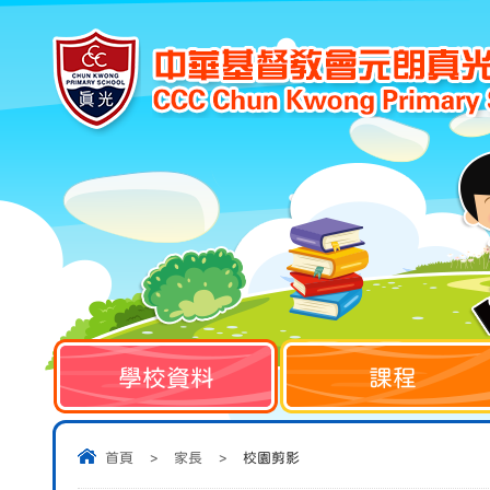
學校資料
課程
首頁
>
家長
>
校園剪影