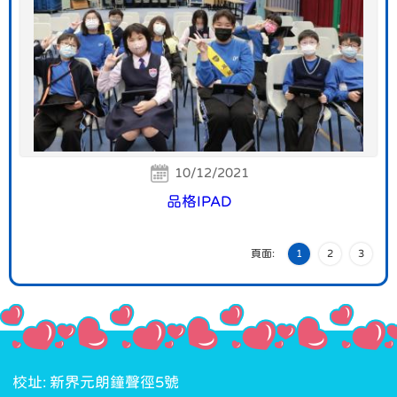
10/12/2021
品格IPAD
頁面:
1
2
3
校址: 新界元朗鐘聲徑5號