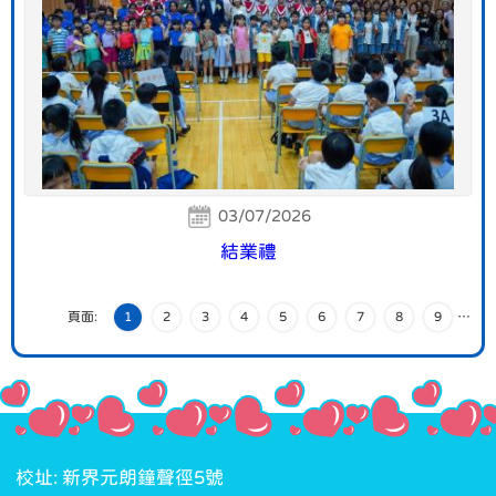
03/07/2026
結業禮
頁面:
1
2
3
4
5
6
7
8
9
…
校址: 新界元朗鐘聲徑5號