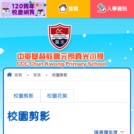
首頁
入學資訊
首頁
>
家長
>
校園剪影
校園剪影
校園花絮
校園剪影
請選擇年度